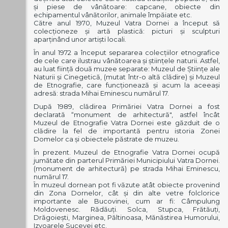
şi piese de vânătoare: capcane, obiecte din
echipamentul vânătorilor, animale împăiate etc.
Către anul 1970, Muzeul Vatra Dornei a început să
colecţioneze şi artă plastică: picturi şi sculpturi
aparţinând unor artişti locali.
În anul 1972 a început separarea colecţiilor etnografice
de cele care ilustrau vânătoarea şi ştiinţele naturii. Astfel,
au luat fiinţă două muzee separate: Muzeul de Ştiinţe ale
Naturii şi Cinegetică, (mutat într-o altă clădire) şi Muzeul
de Etnografie, care funcţionează şi acum la aceeaşi
adresă: strada Mihai Eminescu numărul 17.
După 1989, clădirea Primăriei Vatra Dornei a fost
declarată “monument de arhitectură", astfel încât
Muzeul de Etnografie Vatra Dornei este găzduit de o
clădire la fel de importantă pentru istoria Zonei
Domelor ca şi obiectele păstrate de muzeu.
În prezent. Muzeul de Etnografie Vatra Dornei ocupă
jumătate din parterul Primăriei Municipiului Vatra Dornei.
(monument de arhitectură) pe strada Mihai Eminescu,
numărul 17.
În muzeul dornean pot fi văzute atât obiecte provenind
din Zona Dornelor, cât şi din alte vetre folclorice
importante ale Bucovinei, cum ar fi: Câmpulung
Moldovenesc. Rădăuţi. Solca, Stupca, Frătăuţi,
Drăgoieşti, Marginea, Păltinoasa, Mănăstirea Humorului,
Izvoarele Sucevei etc.