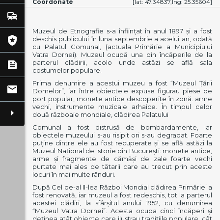
Coordonate
[lat:
47.34837
,lng:
25.35604
]
commute
Muzeul de Etnografie s-a înfiinţat în anul 1897 şi a fost
local_police
deschis publicului în luna septembrie a acelui an, odată
cu Palatul Comunal, (actuala Primărie a Municipiului
Vatra Dornei). Muzeul ocupă una din încăperile de la
parterul clădirii, acolo unde astăzi se află sala
feed
costumelor populare.
Prima denumire a acestui muzeu a fost “Muzeul Ţării
mail
Domelor”, iar între obiectele expuse figurau piese de
port popular, monete antice descoperite în zonă. arme
vechi, instrumente muzicale arhaice. În timpul celor
arrow_right
două războaie mondiale, clădirea Palatului
Comunal a fost distrusă de bombardamente, iar
obiectele muzeului s-au risipit ori s-au degradat. Foarte
puţine dintre ele au fost recuperate şi se află astăzi la
Muzeul Naţional de Istorie din Bucureşti: monete antice,
arme şi fragmente de cămăşi de zale foarte vechi
purtate mai ales de tătarii care au trecut prin aceste
locuri în mai multe rânduri.
După Cel de-al II-lea Război Mondial clădirea Primăriei a
fost renovată, iar muzeul a fost redeschis, tot la parterul
acestei clădiri, la sfârşitul anului 1952, cu denumirea
“Muzeul Vatra Dornei”. Acesta ocupa cinci încăperi şi
deţinea atât obiecte care ilustrau tradiţiile populare, cât